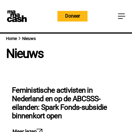
Overslaan
naar
Doneer
inhoud
Home
Nieuws
Nieuws
Feministische activisten in
Nederland en op de ABCSSS-
eilanden: Spark Fonds-subsidie
binnenkort open
Meer lezen