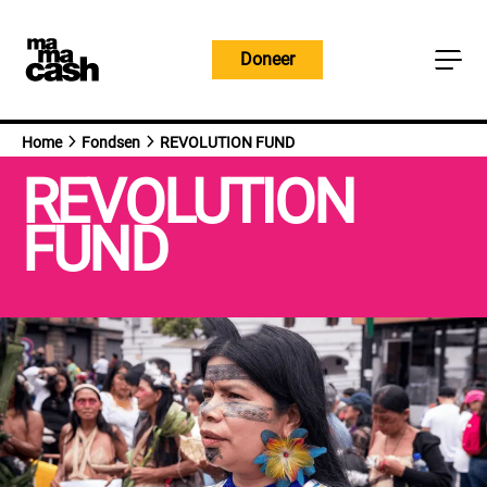
Overslaan
naar
Doneer
inhoud
Home
Fondsen
REVOLUTION FUND
REVOLUTION
FUND