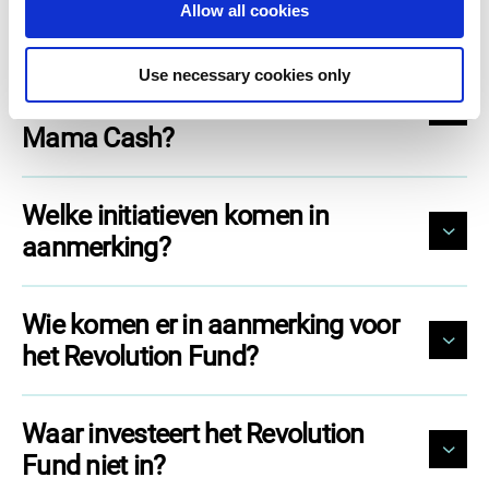
Allow all cookies
n
Waarin verschilt het Revolution
Use necessary cookies only
Fund van de andere fondsen van
Mama Cash?
Welke initiatieven komen in
aanmerking?
Wie komen er in aanmerking voor
het Revolution Fund?
Waar investeert het Revolution
Fund niet in?