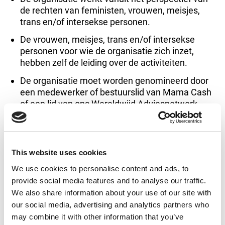
de rechten van feministen, vrouwen, meisjes,
trans en/of intersekse personen.
De vrouwen, meisjes, trans en/of intersekse
personen voor wie de organisatie zich inzet,
hebben zelf de leiding over de activiteiten.
De organisatie moet worden genomineerd door
een medewerker of bestuurslid van Mama Cash
of een lid van ons
Wereldwijd Adviesnetwerk
.
De organisatie moet kansen voor verandering
creëren, reageren op een nieuwe behoefte en/of
een nieuw project in gang zetten of met nieuwe
This website uses cookies
ideeën komen.
We use cookies to personalise content and ads, to
In de aanvragen moeten onze visie, missie en
provide social media features and to analyse our traffic.
waarden terugkomen.
We also share information about your use of our site with
our social media, advertising and analytics partners who
Geschiktheidscriteria
may combine it with other information that you’ve