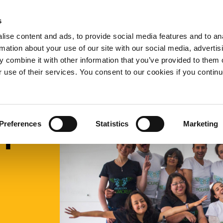
s
we doen
Wie we zijn
Bronnen
Subsidie aan
Expand
Expand
Expand
ise content and ads, to provide social media features and to an
or
or
or
rmation about your use of our site with our social media, advertis
collapse
collapse
collapse
 combine it with other information that you’ve provided to them o
a
a
a
sub
sub
sub
r use of their services. You consent to our cookies if you continu
menu
menu
menu
Preferences
Statistics
Marketing
n