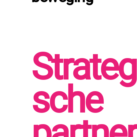
Strateg
sche
partne