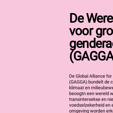
De Werel
voor gr
gendera
(GAGGA
De Global Alliance fo
(GAGGA) bundelt de co
klimaat
en milieubewe
beoogt
n
een wereld w
trans
intersekse en
ni
voedselzekerheid en 
omgeving worden er