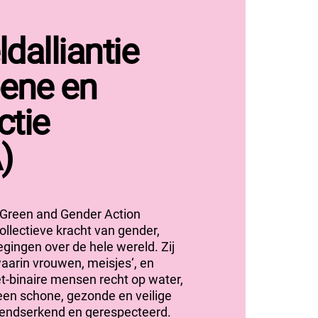
dalliantie
oene en
ctie
)
r Green and Gender Action
llectieve kracht van gender,
gingen over de hele wereld.
Zij
aarin vrouwen
,
meisjes
‘,
en
et-binaire
mensen
recht op water,
een schone,
gezonde
en veilige
kend
s
erkend en gerespecteerd.