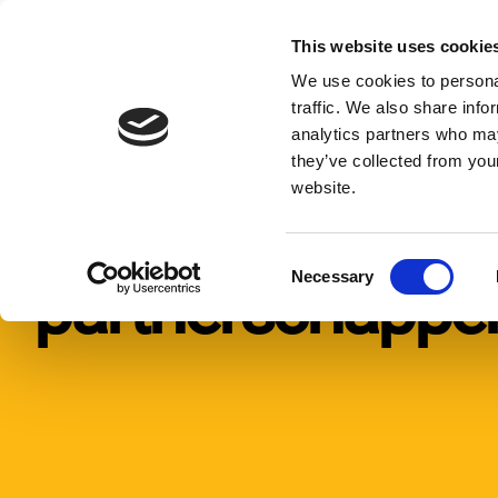
Overslaan
naar
This website uses cookie
Manieren om te geven
Wat 
inhoud
Expand
We use cookies to personal
or
traffic. We also share info
collapse
analytics partners who may
a
Home
Wie we zijn
Strategische partnerschappen
sub
they’ve collected from you
menu
website.
Strategische
C
Necessary
partnerschappe
o
n
s
e
n
t
S
e