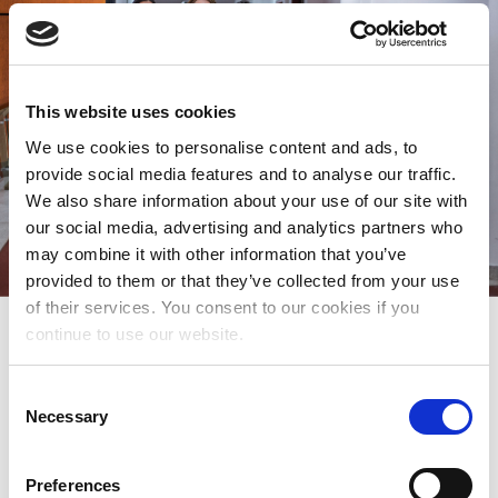
This website uses cookies
We use cookies to personalise content and ads, to
provide social media features and to analyse our traffic.
We also share information about your use of our site with
our social media, advertising and analytics partners who
may combine it with other information that you’ve
provided to them or that they’ve collected from your use
of their services. You consent to our cookies if you
Leden van Colectiva Polimorfas, een
continue to use our website.
invalidenrechtengroep in Colombia. Krediet: Ivan
Castaneira
C
Necessary
o
Macht delen
n
s
Preferences