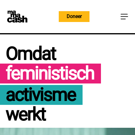
Overslaan
naar
Doneer
inhoud
Omdat
feministisch
activisme
werkt