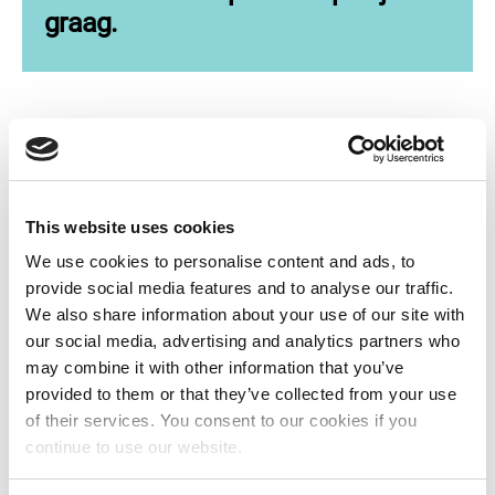
graag.
Contactformulier
"
*
" geeft vereiste velden aan
This website uses cookies
We use cookies to personalise content and ads, to
Ik heb een vraag over…
*
provide social media features and to analyse our traffic.
We also share information about your use of our site with
our social media, advertising and analytics partners who
may combine it with other information that you’ve
provided to them or that they’ve collected from your use
Donatie Beheren
of their services. You consent to our cookies if you
continue to use our website.