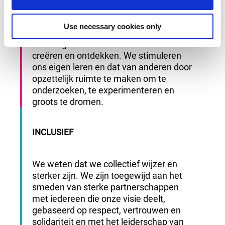
NIEUWSGIERIG
n
Use necessary cookies only
Wij geloven dat we een rechtvaardigere
en vreugdevollere wereld kunnen
creëren en ontdekken. We stimuleren
ons eigen leren en dat van anderen door
opzettelijk ruimte te maken om te
onderzoeken, te experimenteren en
groots te dromen.
INCLUSIEF
We weten dat we collectief wijzer en
sterker zijn. We zijn toegewijd aan het
smeden van sterke partnerschappen
met iedereen die onze visie deelt,
gebaseerd op respect, vertrouwen en
solidariteit en met het leiderschap van