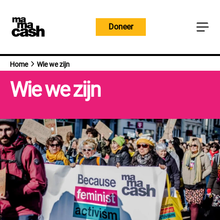
Overslaan
naar
Doneer
inhoud
Home
Wie we zijn
Wie we zijn