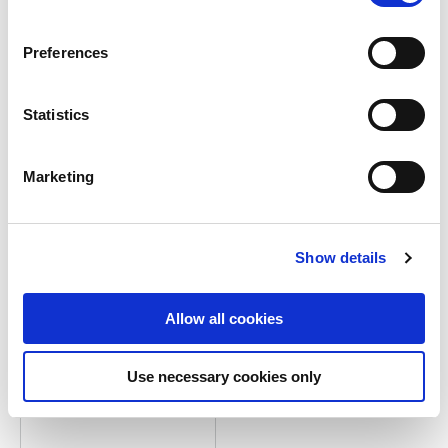
Naam
*
n
Voornaam
s
Preferences
e
n
t
Statistics
Achternaam
S
e
Marketing
l
e
c
E-mailadres
*
Show details
t
i
o
Allow all cookies
n
Postcode en huisnummer
Use necessary cookies only