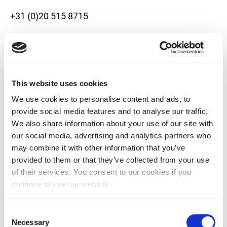
+31 (0)20 515 8715
Postadres
Postbus 15686
1001 ND Amsterdam
This website uses cookies
Nederland
We use cookies to personalise content and ads, to
provide social media features and to analyse our traffic.
We also share information about your use of our site with
our social media, advertising and analytics partners who
Donatie Wijzigen of
may combine it with other information that you’ve
Opzeggen
provided to them or that they’ve collected from your use
of their services. You consent to our cookies if you
continue to use our website.
"
*
" geeft vereiste velden aan
C
Necessary
o