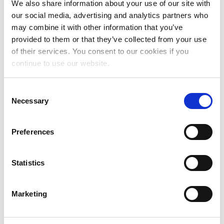
tegen degenen die zich uitspreken uit solidariteit
We also share information about your use of our site with
met Palestina en de Palestijnen. We zijn ook
our social media, advertising and analytics partners who
getuige van het toenemende anti-Palestijnse, anti-
may combine it with other information that you’ve
moslim en antisemitische geweld en retoriek en
provided to them or that they’ve collected from your use
zijn vastbesloten om alle onverdraagzaamheid en
of their services. You consent to our cookies if you
onderdrukking aan te vechten.
continue to use our website.
We sluiten ons aan bij de oproep voor een
C
onmiddellijk staakt-het-vuren en een veilige,
Necessary
o
ongehinderde doorgang van humanitaire hulp. We
n
roepen regeringen op om de veiligheid en
s
burgerrechten te garanderen van degenen die zich
Preferences
e
overal ter wereld organiseren en protesteren uit
n
solidariteit met Palestina.
t
Statistics
S
We roepen op tot voortdurende en grotere
e
financiële, humanitaire en politieke steun aan
Marketing
l
groepen, initiatieven en feministisch activisme in
e
Palestina.
c