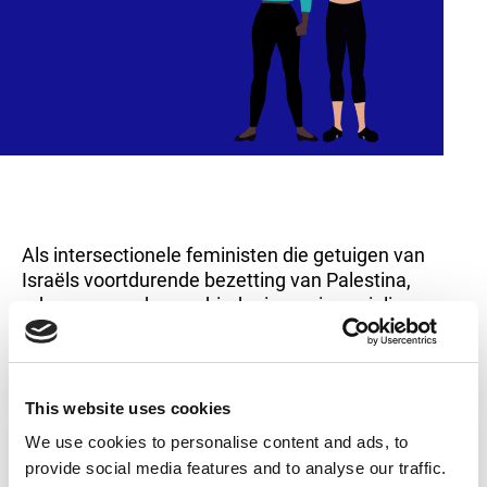
Als intersectionele feministen die getuigen van
Israëls voortdurende bezetting van Palestina,
erkennen we de geschiedenis van imperialisme,
kapitalisme, kolonialisme, genocide, ecocide en
patriarchaat die in dit conflict besloten ligt.
This website uses cookies
We rouwen om het tragische verlies van levens in
Palestina en Israël. We zijn woedend over de
We use cookies to personalise content and ads, to
censuur, bedreigingen, intimidatie en het verzet
provide social media features and to analyse our traffic.