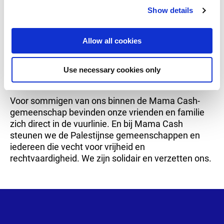
Show details
t
Mama Cash blijft onze partners in de regio
i
ondersteunen en we onderhouden contact met
o
onze collega’s en adviseurs om Palestijnse
Allow all cookies
n
feministische maatschappelijke organisaties op de
korte en lange termijn te ondersteunen en van
Use necessary cookies only
middelen te voorzien.
Voor sommigen van ons binnen de Mama Cash-
gemeenschap bevinden onze vrienden en familie
zich direct in de vuurlinie. En bij Mama Cash
steunen we de Palestijnse gemeenschappen en
iedereen die vecht voor vrijheid en
rechtvaardigheid. We zijn solidair en verzetten ons.