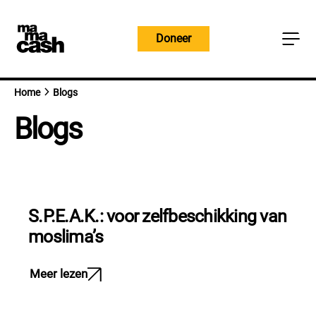
Overslaan
naar
Doneer
inhoud
Home
Blogs
Blogs
S.P.E.A.K.: voor zelfbeschikking van
moslima’s
Meer lezen