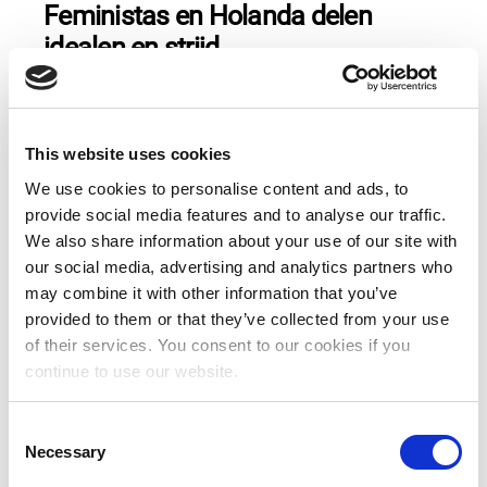
Feministas en Holanda delen
idealen en strijd
Meer lezen
This website uses cookies
Verandering leiden: verhalen van
We use cookies to personalise content and ads, to
onze Spark Fonds subsidiepartners
provide social media features and to analyse our traffic.
We also share information about your use of our site with
our social media, advertising and analytics partners who
Meer lezen
may combine it with other information that you’ve
provided to them or that they’ve collected from your use
of their services. You consent to our cookies if you
Trans In Eigen Hand: voorbij de
continue to use our website.
poortwachters van de zorg
C
Meer lezen
Necessary
o
n