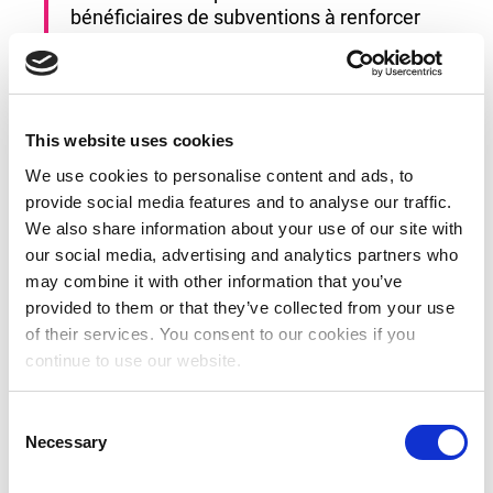
bénéficiaires de subventions à renforcer
leurs organisations, y compris, mais sans
s’y limiter, la gouvernance, les systèmes
financiers et la sécurité globale.
This website uses cookies
COLLECTE DE FONDS
We use cookies to personalise content and ads, to
provide social media features and to analyse our traffic.
We also share information about your use of our site with
Nous accompagnons les partenaires
subventionnés dans leurs efforts de
our social media, advertising and analytics partners who
collecte de fonds, en les aidant à obtenir
may combine it with other information that you’ve
les ressources nécessaires.
provided to them or that they’ve collected from your use
of their services. You consent to our cookies if you
continue to use our website.
MISE EN RÉSEAU
C
Nous facilitons les opportunités de mise
Necessary
o
en réseau, permettant aux bénéficiaires
n