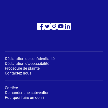
Visitez
Visitez
Visitez
Visitez
Visitez
notre
notre
notre
notre
notre
page
page
page
page
page
Facebook
Twitter
Instagram
Youtube
LinkedIn
Déclaration de confidentialité
Déclaration d’accessibilité
Procédure de plainte
Contactez nous
Carrière
Demander une subvention
Pourquoi faire un don ?