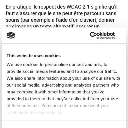
En pratique, le respect des WCAG 2.1 signifie qu’il
faut s’assurer que le site peut être parcouru sans
souris (par exemple à l’aide d’un clavier), donner
aux images un texte alternatif, assurer un
contraste clair pour le texte et les éléments
interactifs, et fournir des options de navigation
claires.
This website uses cookies
We use cookies to personalise content and ads, to
Domaines d’amélioration
provide social media features and to analyse our traffic.
We also share information about your use of our site with
our social media, advertising and analytics partners who
may combine it with other information that you’ve
Nous cherchons continuellement à améliorer
provided to them or that they’ve collected from your use
l’accessibilité de notre site web et nous vous
of their services. You consent to our cookies if you
encourageons à nous signaler tout problème que
continue to use our website.
vous rencontrez en remplissant
notre formulaire de
rapport sur l’accessibilité
.