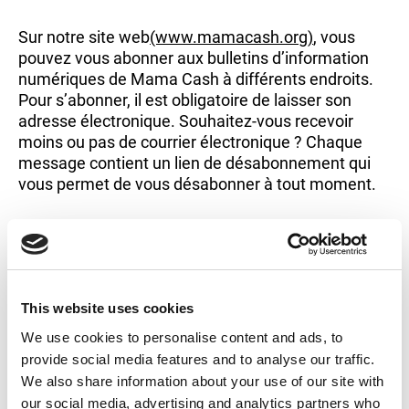
Sur notre site web
(www.mamacash.org)
, vous
pouvez vous abonner aux bulletins d’information
numériques de Mama Cash à différents endroits.
Pour s’abonner, il est obligatoire de laisser son
adresse électronique. Souhaitez-vous recevoir
moins ou pas de courrier électronique ? Chaque
message contient un lien de désabonnement qui
vous permet de vous désabonner à tout moment.
Contact avec les donateurs
This website uses cookies
Si vous vous inscrivez comme donateur de Mama
We use cookies to personalise content and ads, to
Cash, nous enregistrons les données personnelles
provide social media features and to analyse our traffic.
que vous fournissez dans notre système
We also share information about your use of our site with
d’enregistrement des donateurs. Les nouveaux
our social media, advertising and analytics partners who