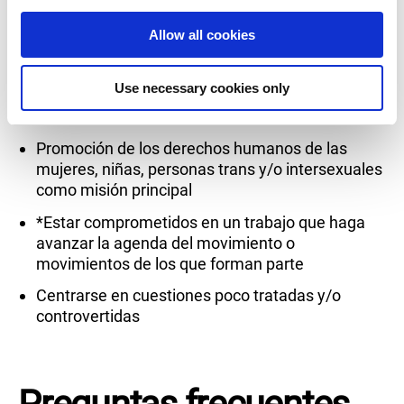
i
intersexuales
o
Allow all cookies
Autodirigidos por las mujeres, niñas, personas
n
trans y/o intersexuales a las que sirven
Use necessary cookies only
Impulsar cambios estructurales y
fundamentales
Promoción de los derechos humanos de las
mujeres, niñas, personas trans y/o intersexuales
como misión principal
*Estar comprometidos en un trabajo que haga
avanzar la agenda del movimiento o
movimientos de los que forman parte
Centrarse en cuestiones poco tratadas y/o
controvertidas