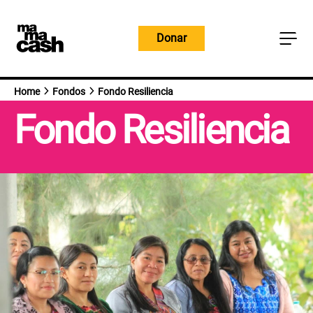
Ir
al
Donar
contenido
Home
Fondos
Fondo Resiliencia
Fondo Resiliencia