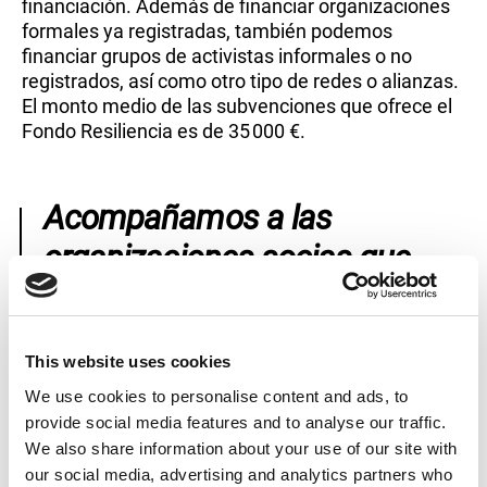
financiación. Además de financiar organizaciones
formales ya registradas, también podemos
financiar grupos de activistas informales o no
registrados, así como otro tipo de redes o alianzas.
El monto medio de las subvenciones que ofrece el
Fondo Resiliencia es de 35 000 €.
Acompañamos a las
organizaciones socias que
reciben una subvención para
que consigan todo lo
This website uses cookies
necesario para cumplir su
We use cookies to personalise content and ads, to
objetivo
provide social media features and to analyse our traffic.
We also share information about your use of our site with
our social media, advertising and analytics partners who