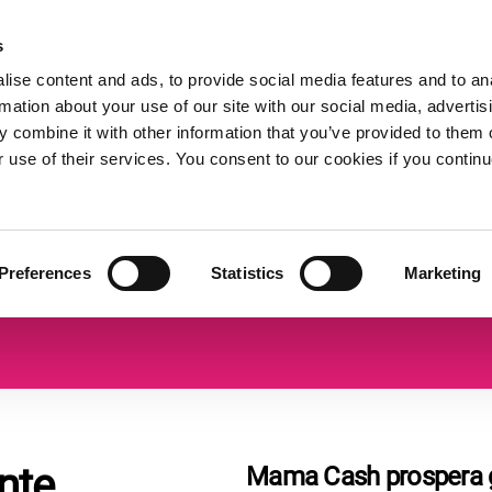
s
Solicitar 
s
Quiénes somos
Recursos
Expand
Expand
Expand
subvenci
ise content and ads, to provide social media features and to an
or
or
or
rmation about your use of our site with our social media, advertis
collapse
collapse
collapse
 combine it with other information that you’ve provided to them o
a
a
a
sub
sub
sub
r use of their services. You consent to our cookies if you continu
menu
menu
menu
Preferences
Statistics
Marketing
nte
Mama Cash prospera g