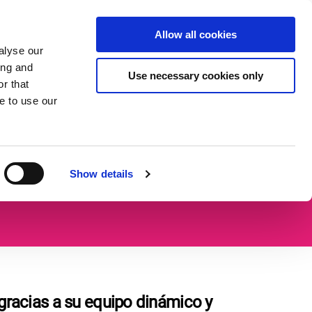
una
Donar
Allow all cookies
ES
Expand
Expand
Ampliar
ón
alyse our
or
or
el
ing and
collapse
collapse
campo
Use necessary cookies only
r that
a
a
de
sub
sub
búsqueda
e to use our
menu
menu
Show details
racias a su equipo dinámico y