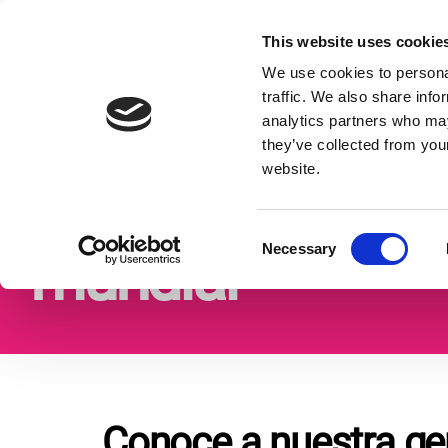
Ir
al
This website uses cookie
Formas de donar
Qué hacemo
contenido
Expand
We use cookies to personal
or
traffic. We also share info
collapse
analytics partners who may
a
Home
Quiénes somos
Nuestro personal
sub
they’ve collected from you
menu
website.
Nuestro equipo
C
Necessary
mundial
o
n
s
e
n
t
S
Conoce a nuestra ge
e