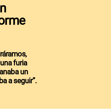
en
forme
ráramos,
una furia
manaba un
a a seguir”.