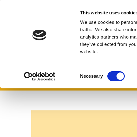
Ir
al
This website uses cookie
Formas de donar
Qué hacemo
contenido
Expand
We use cookies to personal
or
traffic. We also share info
collapse
analytics partners who may
a
Home
Informes anuales
sub
they’ve collected from you
menu
website.
Informes anuale
C
Necessary
o
n
s
e
n
t
S
e