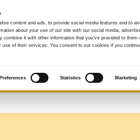
s
Solicitar 
s
Quiénes somos
Recursos
Expand
Expand
Expand
subvenci
ise content and ads, to provide social media features and to an
or
or
or
rmation about your use of our site with our social media, advertis
collapse
collapse
collapse
 combine it with other information that you’ve provided to them o
a
a
a
sub
sub
sub
r use of their services. You consent to our cookies if you continu
menu
menu
menu
s
Preferences
Statistics
Marketing