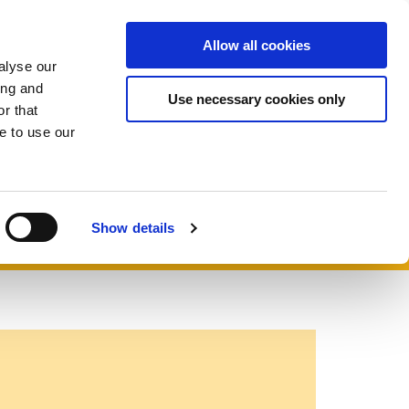
una
Donar
Allow all cookies
ES
Expand
Expand
Ampliar
ón
alyse our
or
or
el
ing and
collapse
collapse
campo
Use necessary cookies only
r that
a
a
de
sub
sub
búsqueda
e to use our
menu
menu
Show details