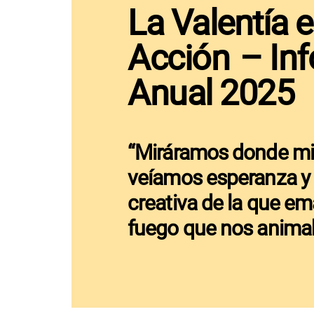
l
La Valentía 
e
c
Acción – In
t
i
Anual 2025
o
n
“Miráramos donde mi
veíamos esperanza y 
creativa de la que e
fuego que nos animab