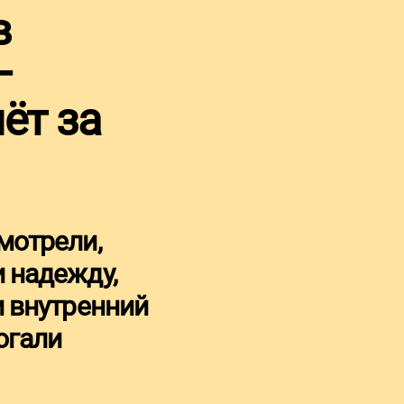
в
—
ёт за
мотрели,
 надежду,
и внутренний
огали