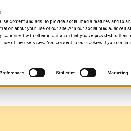
Подать заявку
s
аем
Кто мы
Ресурсы
на получение
Expand
Expand
Expand
Exp
ise content and ads, to provide social media features and to an
гранта
or
or
or
or
rmation about your use of our site with our social media, advertis
collapse
collapse
collapse
coll
 combine it with other information that you’ve provided to them o
a
a
a
a
sub
sub
sub
sub
r use of their services. You consent to our cookies if you continu
menu
menu
menu
men
ты
Preferences
Statistics
Marketing