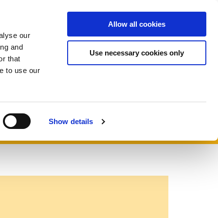
Пожерт
Allow all cookies
RU
and
Expand
Развернуть
вовать
alyse our
or
поле
ing and
apse
collapse
поиска
Use necessary cookies only
r that
a
sub
e to use our
u
menu
Show details