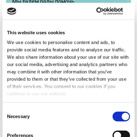
Мы будем рады помочь.
"
*
"обозначает обязательные поля
This website uses cookies
We use cookies to personalise content and ads, to
provide social media features and to analyse our traffic.
У меня вопрос о…
*
We also share information about your use of our site with
our social media, advertising and analytics partners who
may combine it with other information that you’ve
provided to them or that they’ve collected from your use
Свяжитесь с нами
of their services. You consent to our cookies if you
continue to use our website.
другим способом
C
Necessary
o
Позвоните в наш секретариат по телефону (+31)
n
20 5158 700.
s
Preferences