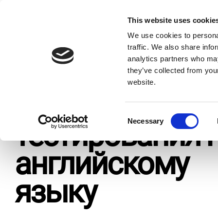
Skip
to
This website uses cookie
Способы
Что мы де
content
Expand
предоставления
We use cookies to personal
or
traffic. We also share info
collapse
analytics partners who may
a
Home
Страница тестирования по английскому языку
sub
they’ve collected from you
menu
website.
Страница
C
Necessary
тестирования 
o
n
английскому
s
e
n
языку
t
S
e