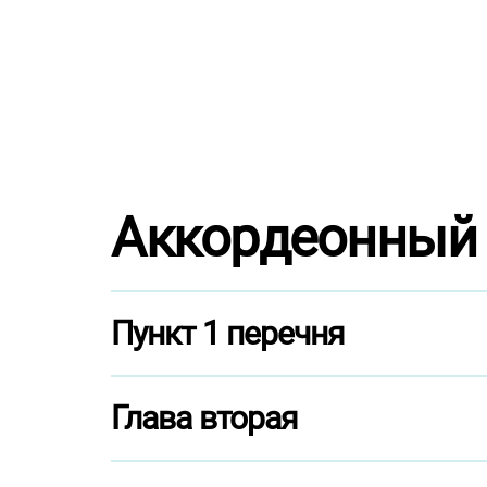
l
e
c
t
i
o
n
Аккордеонный 
Пункт 1 перечня
Глава вторая