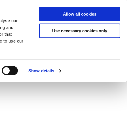
Пожерт
Allow all cookies
RU
Expand
Развернуть
вовать
alyse our
or
поле
ing and
collapse
поиска
Use necessary cookies only
r that
a
sub
e to use our
menu
Show details