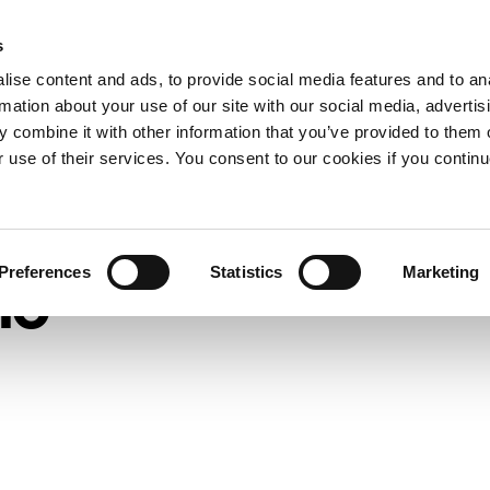
Подать заявку
s
лаем
Кто мы
Ресурсы
на получение
Expand
Expand
Expand
ise content and ads, to provide social media features and to an
гранта
or
or
or
rmation about your use of our site with our social media, advertis
collapse
collapse
collapse
 combine it with other information that you’ve provided to them o
a
a
a
sub
sub
sub
r use of their services. You consent to our cookies if you continu
menu
menu
menu
Preferences
Statistics
Marketing
по